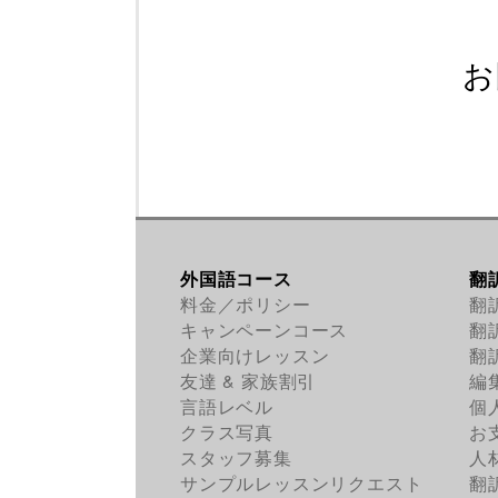
お
外国語コース
翻
料金／ポリシー
翻
キャンペーンコース
翻
企業向けレッスン
翻
友達 & 家族割引
編
言語レベル
個
クラス写真
お
スタッフ募集
人
サンプルレッスンリクエスト
翻