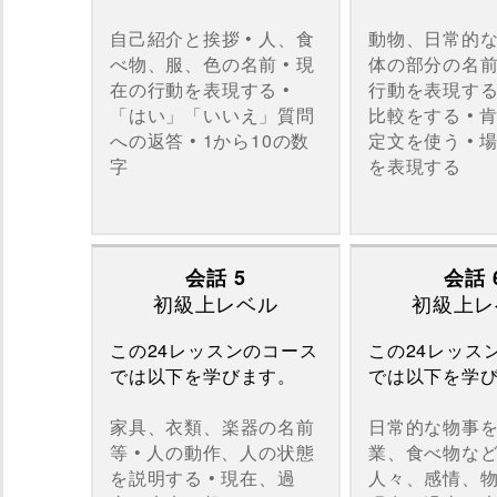
自己紹介と挨拶 • 人、食
動物、日常的
べ物、服、色の名前 • 現
体の部分の名前 
在の行動を表現する •
行動を表現する 
「はい」「いいえ」質問
比較をする • 
への返答 • 1から10の数
定文を使う • 
字
を表現する
会話 5
会話 
初級上レベル
初級上レ
この24レッスンのコース
この24レッス
では以下を学びます。
では以下を学
家具、衣類、楽器の名前
日常的な物事
等 • 人の動作、人の状態
業、食べ物など
を説明する • 現在、過
人々、感情、物