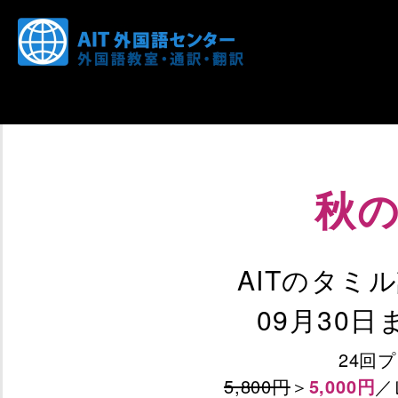
秋
AITのタミ
09月30
24回
5,800円
＞
5,000円
／